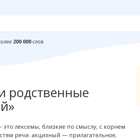
Более
200 000
слов
и родственные
ый»
 это лексемы, близкие по смыслу, с корнем
стям речи. акцизный — прилагательное,