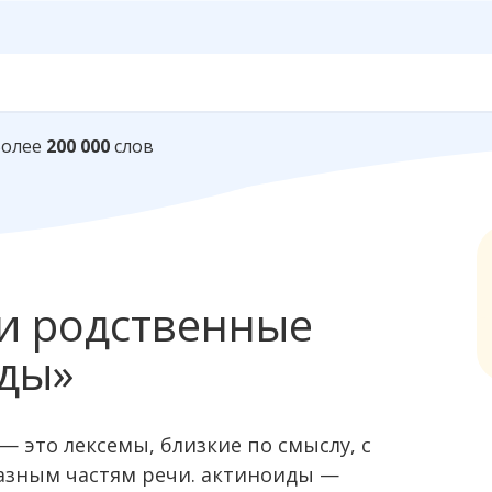
Более
200 000
слов
и родственные
иды»
— это лексемы, близкие по смыслу, с
азным частям речи. актиноиды —