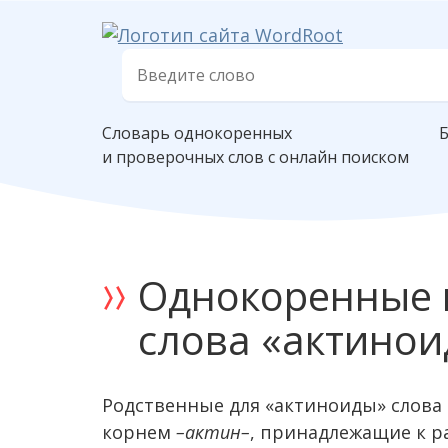
Словарь однокоренных
и проверочных слов с онлайн поиском
Однокоренные 
слова «актино
Родственные для «актиноиды» слова 
корнем
–актин–
, принадлежащие к р