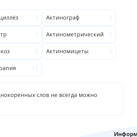
циллёз
Актинограф
тр
Актинометрический
коз
Актиномицеты
рапия
однокоренных слов не всегда можно
Информ