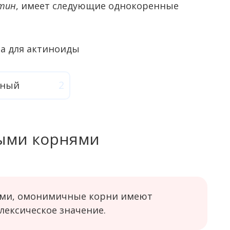
тин
, имеет следующие однокоренные
дный
ыми корнями
ми, омонимичные корни имеют
лексическое значение.