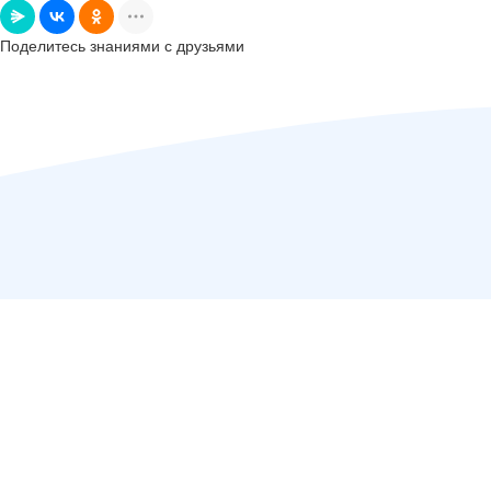
Поделитесь знаниями с друзьями