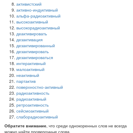
активистский
активно-индуктивный
альфа-радиоактивный
высокоактивный
высокорадиоактивный
деактивировать
дезактивация
дезактивированный
дезактивировать
дезактивироваться
интерактивный
малоактивный
неактивный
партактив
поверхностно-активный
радиоактивность
радиоактивный
ретроактивность
сейсмоактивный
слаборадиоактивный
Обратите внимание
, что среди однокоренных слов не всегда
можно найти проверочные слова.