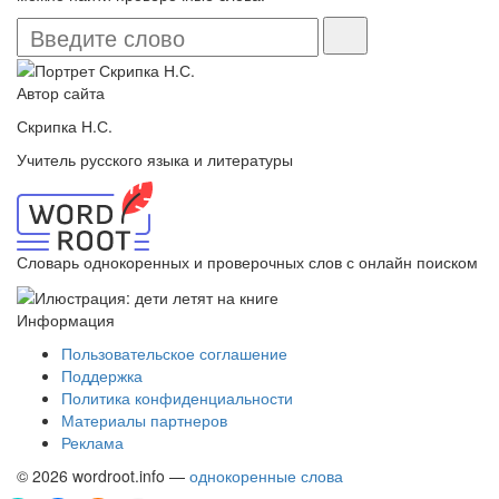
Автор сайта
Скрипка Н.С.
Учитель русского языка и литературы
Словарь однокоренных и проверочных слов с онлайн поиском
Информация
Пользовательское соглашение
Поддержка
Политика конфиденциальности
Материалы партнеров
Реклама
© 2026 wordroot.info —
однокоренные слова