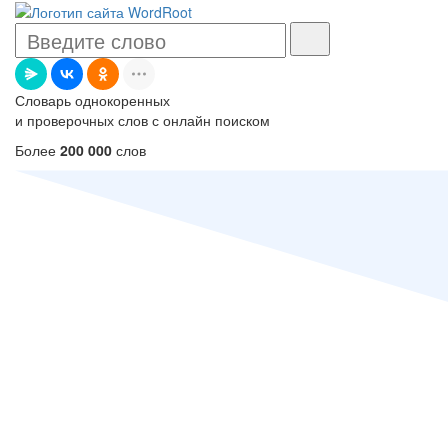
Словарь однокоренных
и проверочных слов с онлайн поиском
Более
200 000
слов