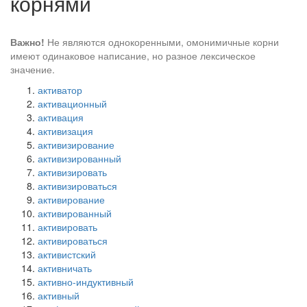
корнями
Важно!
Не являются однокоренными, омонимичные корни
имеют одинаковое написание, но разное лексическое
значение.
активатор
активационный
активация
активизация
активизирование
активизированный
активизировать
активизироваться
активирование
активированный
активировать
активироваться
активистский
активничать
активно-индуктивный
активный