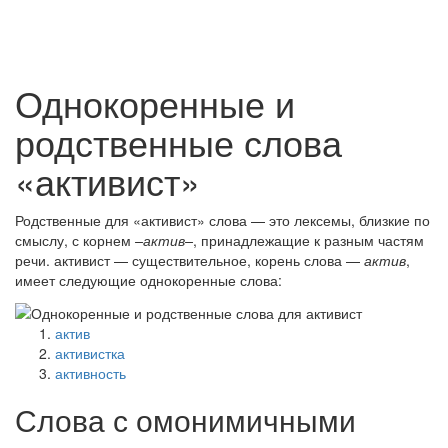
Однокоренные и
родственные слова
«активист»
Родственные для «активист» слова — это лексемы, близкие по
смыслу, с корнем
–актив–
, принадлежащие к разным частям
речи. активист — существительное, корень слова —
актив
,
имеет следующие однокоренные слова:
актив
активистка
активность
Слова с омонимичными