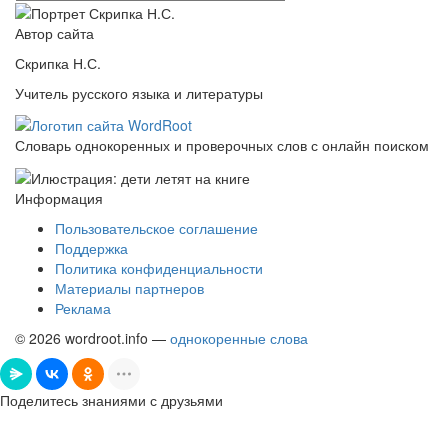
Автор сайта
Скрипка Н.С.
Учитель русского языка и литературы
Словарь однокоренных и проверочных слов с онлайн поиском
Информация
Пользовательское соглашение
Поддержка
Политика конфиденциальности
Материалы партнеров
Реклама
© 2026 wordroot.info —
однокоренные слова
Поделитесь знаниями с друзьями