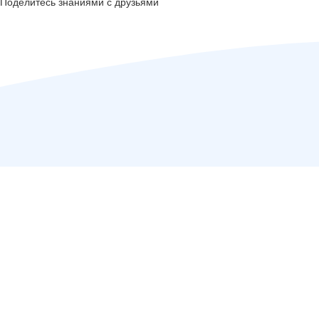
Поделитесь знаниями с друзьями