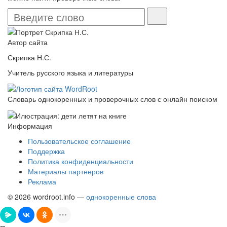
Автор сайта
Скрипка Н.С.
Учитель русского языка и литературы
Словарь однокоренных и проверочных слов с онлайн поиском
Информация
Пользовательское соглашение
Поддержка
Политика конфиденциальности
Материалы партнеров
Реклама
© 2026 wordroot.info —
однокоренные слова