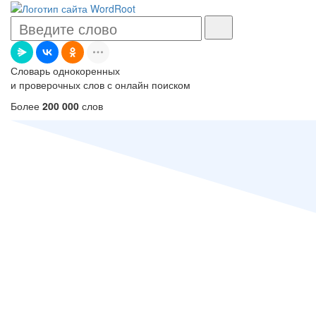
Словарь однокоренных
и проверочных слов с онлайн поиском
Более
200 000
слов