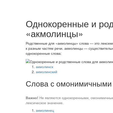
Однокоренные и ро
«акмолинцы»
Родственные для «акмолинцы» слова — это лексемы
к разным частям речи. акмолинцы — существитель
однокоренные слова:
акмолинск
акмолинский
Слова с омонимичными
Важно!
Не являются однокоренными, омонимичные 
лексическое значение.
акмолинец