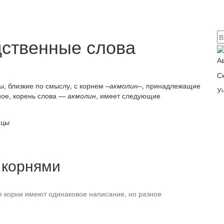
дственные слова
А
С
, близкие по смыслу, с корнем
–акмолин–
, принадлежащие
У
ное, корень слова —
акмолин
, имеет следующие
 корнями
корни имеют одинаковое написание, но разное