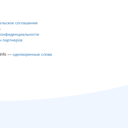
ельское соглашение
а
конфиденциальности
 партнеров
.info —
однокоренные слова