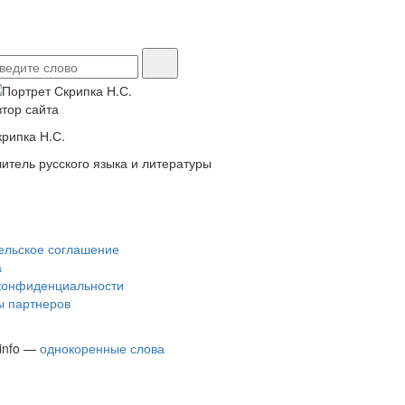
втор сайта
крипка Н.С.
читель русского языка и литературы
ельское соглашение
а
конфиденциальности
 партнеров
.info —
однокоренные слова