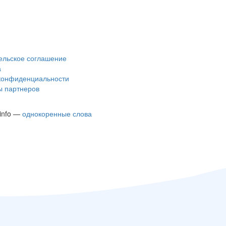
ельское соглашение
а
конфиденциальности
 партнеров
.info —
однокоренные слова