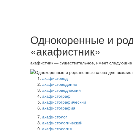
Однокоренные и ро
«акафистник»
акафистник — существительное, имеет следующие
акафистовед
акафистоведение
акафистоведческий
акафистограф
акафистографический
акафистография
акафистолог
акафистологический
акафистология