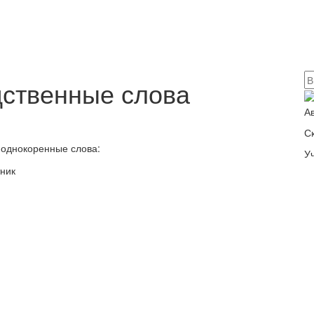
дственные слова
А
С
 однокоренные слова:
У