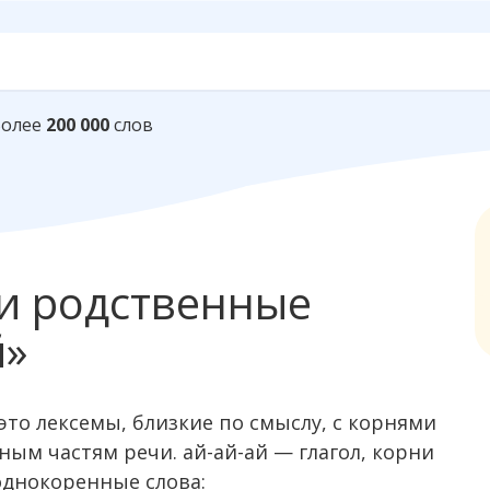
Более
200 000
слов
и родственные
й»
это лексемы, близкие по смыслу, c корнями
ным частям речи. ай-ай-ай — глагол, корни
однокоренные слова: