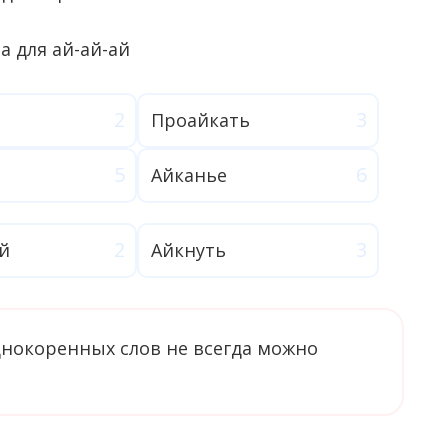
Проайкать
Айканье
й
Айкнуть
однокоренных слов не всегда можно