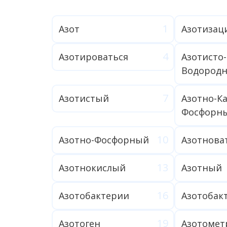
Азот
Азотизац
Азотироваться
Азотисто-
Водород
Азотистый
Азотно-К
Фосфорн
Азотно-Фосфорный
Азотнова
Азотнокислый
Азотный
Азотобактерии
Азотобак
Азотоген
Азотомет