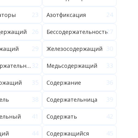
аторы
Азотфиксация
держащий
Бессодержательность
ржащий
Железосодержащий
Малосодержательный
Медьсодержащий
ержащий
Содержание
ель
Содержательница
ельный
Содержать
щий
Содержащийся