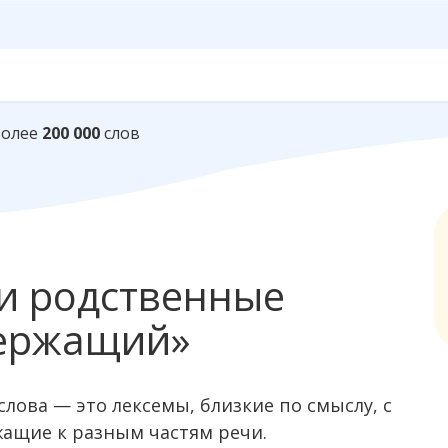
Более
200 000
слов
и родственные
держащий»
лова — это лексемы, близкие по смыслу, c
жащие к разным частям речи.