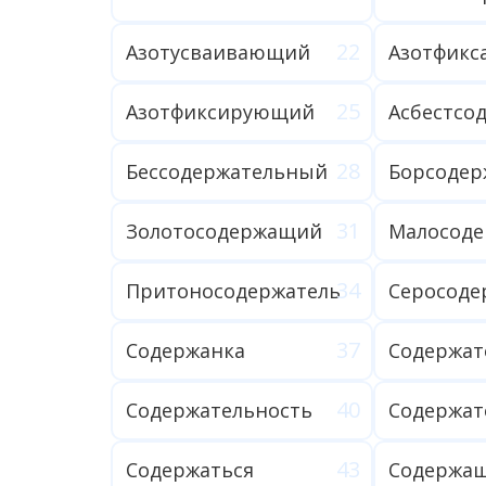
Азотусваивающий
Азотфикс
Азотфиксирующий
Асбестсо
Бессодержательный
Борсоде
Золотосодержащий
Притоносодержатель
Серосод
Содержанка
Содержат
Содержательность
Содержат
Содержаться
Содержа