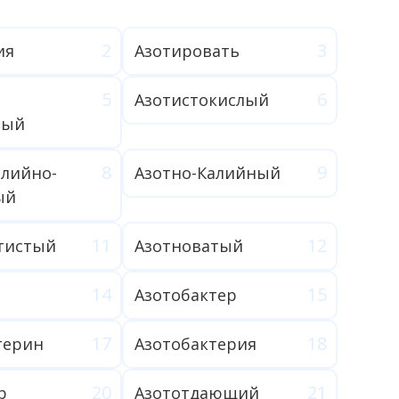
ия
Азотировать
Азотистокислый
ный
алийно-
Азотно-Калийный
ый
тистый
Азотноватый
Азотобактер
терин
Азотобактерия
р
Азототдающий