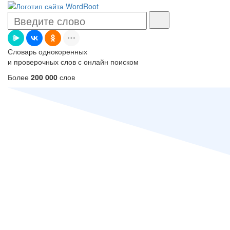
Словарь однокоренных
и проверочных слов с онлайн поиском
Более
200 000
слов