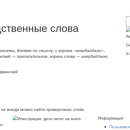
дственные слова
А
С
ексемы, близкие по смыслу, с корнем
–азербайджан–
,
У
нский — прилагательное, корень слова —
азербайджан
,
в не всегда можно найти проверочные слова.
Информация
йн
Пользоват