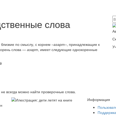
дственные слова
А
С
 близкие по смыслу, с корнем
–азарт–
, принадлежащие к
У
 корень слова —
азарт
, имеет следующие однокоренные
в не всегда можно найти проверочные слова.
Информация
йн
Пользоват
Поддержк