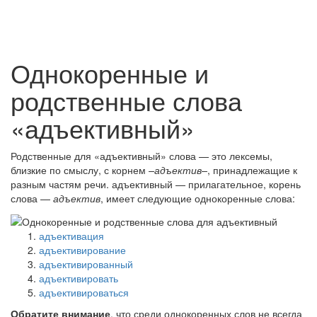
Однокоренные и
родственные слова
«адъективный»
Родственные для «адъективный» слова — это лексемы,
близкие по смыслу, с корнем
–адъектив–
, принадлежащие к
разным частям речи. адъективный — прилагательное, корень
слова —
адъектив
, имеет следующие однокоренные слова:
адъективация
адъективирование
адъективированный
адъективировать
адъективироваться
Обратите внимание
, что среди однокоренных слов не всегда