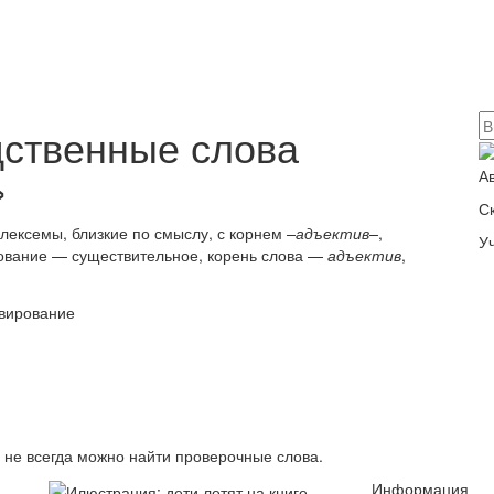
дственные слова
»
А
С
лексемы, близкие по смыслу, с корнем
–адъектив–
,
У
ование — существительное, корень слова —
адъектив
,
в не всегда можно найти проверочные слова.
Информация