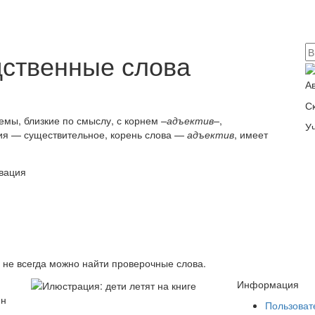
дственные слова
А
С
емы, близкие по смыслу, с корнем
–адъектив–
,
У
ия — существительное, корень слова —
адъектив
, имеет
в не всегда можно найти проверочные слова.
Информация
йн
Пользоват