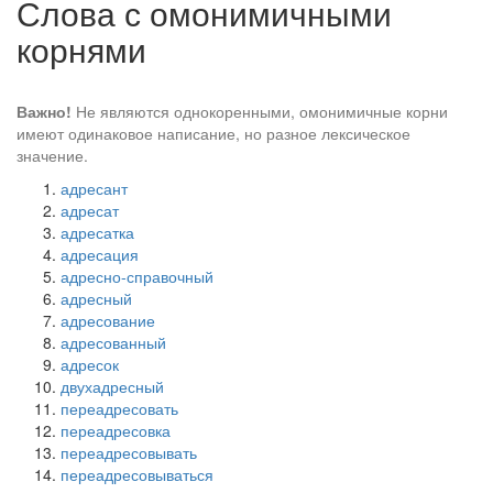
Слова с омонимичными
корнями
Важно!
Не являются однокоренными, омонимичные корни
имеют одинаковое написание, но разное лексическое
значение.
адресант
адресат
адресатка
адресация
адресно-справочный
адресный
адресование
адресованный
адресок
двухадресный
переадресовать
переадресовка
переадресовывать
переадресовываться