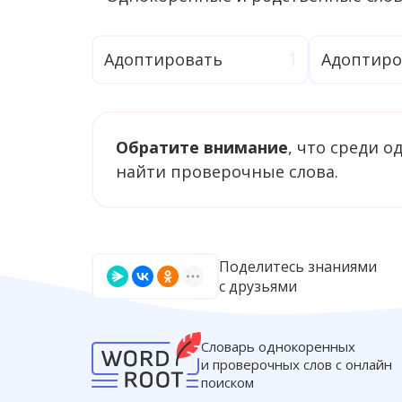
Адоптировать
Адоптиро
Обратите внимание
, что среди 
найти проверочные слова.
Поделитесь знаниями
с друзьями
Словарь однокоренных
и проверочных слов с онлайн
поиском