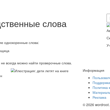
дственные слова
А
С
ие однокоренные слова:
У
в не всегда можно найти проверочные слова.
Информация
йн
Пользоват
Поддержк
Политика 
Материалы
Реклама
© 2026 wordroot