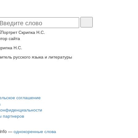
втор сайта
крипка Н.С.
читель русского языка и литературы
ельское соглашение
а
конфиденциальности
 партнеров
.info —
однокоренные слова