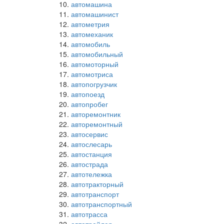
автомашина
автомашинист
автометрия
автомеханик
автомобиль
автомобильный
автомоторный
автомотриса
автопогрузчик
автопоезд
автопробег
авторемонтник
авторемонтный
автосервис
автослесарь
автостанция
автострада
автотележка
автотракторный
автотранспорт
автотранспортный
автотрасса
автотрейлер