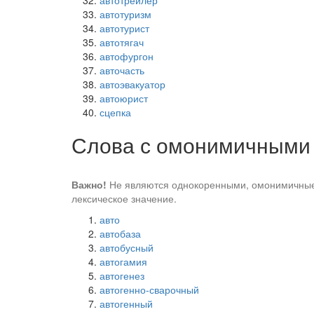
автотуризм
автотурист
автотягач
автофургон
авточасть
автоэвакуатор
автоюрист
сцепка
Слова с омонимичными
Важно!
Не являются однокоренными, омонимичные 
лексическое значение.
авто
автобаза
автобусный
автогамия
автогенез
автогенно-сварочный
автогенный