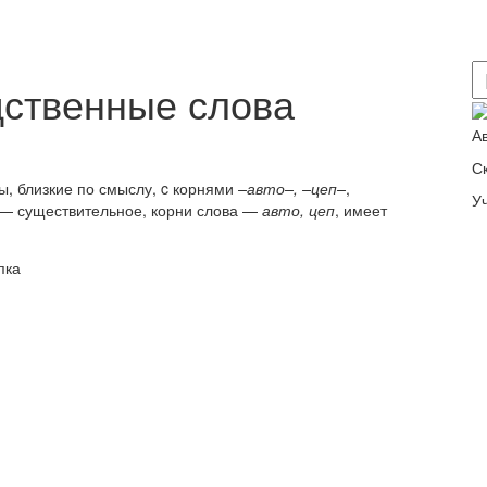
дственные слова
А
С
ы, близкие по смыслу, c корнями
–авто–, –цеп–
,
У
 — существительное, корни слова —
авто, цеп
, имеет