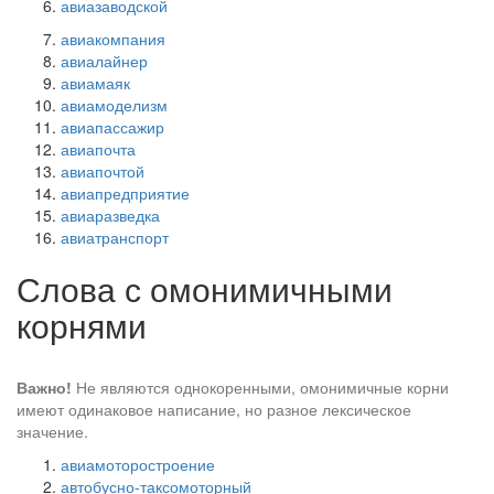
авиазаводской
авиакомпания
авиалайнер
авиамаяк
авиамоделизм
авиапассажир
авиапочта
авиапочтой
авиапредприятие
авиаразведка
авиатранспорт
Слова с омонимичными
корнями
Важно!
Не являются однокоренными, омонимичные корни
имеют одинаковое написание, но разное лексическое
значение.
авиамоторостроение
автобусно-таксомоторный