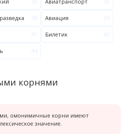
кий
Авиатранспорт
разведка
Авиация
Билетик
ь
ыми корнями
ми, омонимичные корни имеют
лексическое значение.