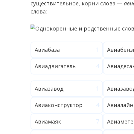
существительное, корни слова —
ави
слова:
Авиабаза
Авиабенз
Авиадвигатель
Авиадеса
Авиазавод
Авиазаво
Авиаконструктор
Авиалайн
Авиамаяк
Авиамете