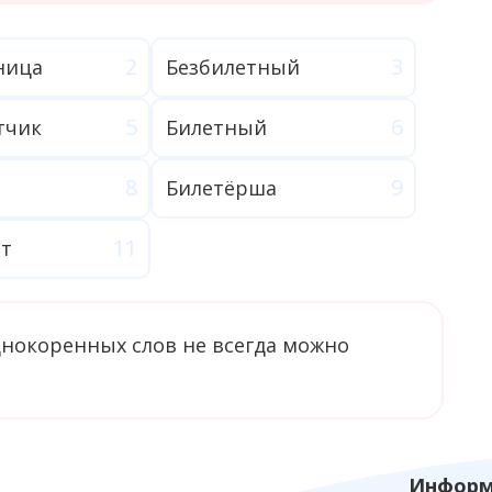
ница
Безбилетный
тчик
Билетный
Билетёрша
т
однокоренных слов не всегда можно
Информ