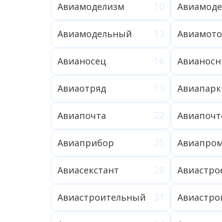
Авиамоделизм
Авиамоде
Авиамодельный
Авиамот
Авианосец
Авианос
Авиаотряд
Авиапарк
Авиапочта
Авиапочт
Авиаприбор
Авиасекстант
Авиастро
Авиастроительный
Авиастро