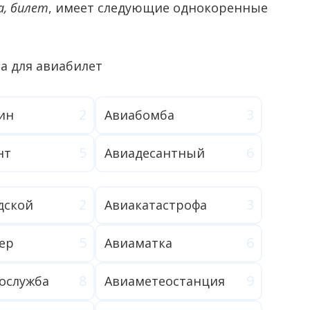
а, билет
, имеет следующие однокоренные
ин
Авиабомба
нт
Авиадесантный
дской
Авиакатастрофа
ер
Авиаматка
ослужба
Авиаметеостанция