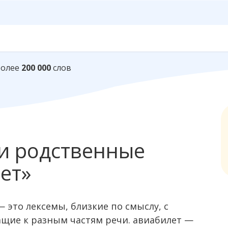
Более
200 000
слов
и родственные
ет»
 это лексемы, близкие по смыслу, c
ащие к разным частям речи. авиабилет —