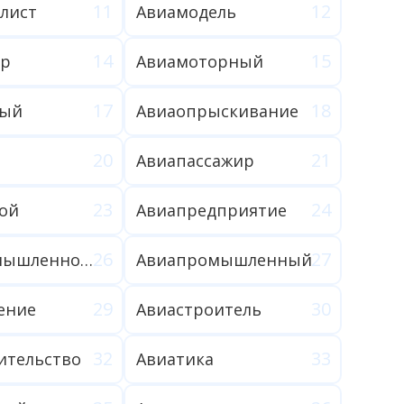
лист
Авиамодель
ор
Авиамоторный
ный
Авиаопрыскивание
Авиапассажир
ой
Авиапредприятие
Авиапромышленность
Авиапромышленный
ение
Авиастроитель
ительство
Авиатика