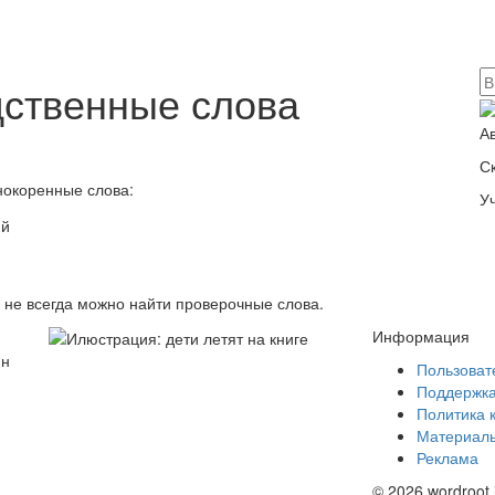
дственные слова
А
С
нокоренные слова:
У
в не всегда можно найти проверочные слова.
Информация
йн
Пользоват
Поддержк
Политика 
Материалы
Реклама
© 2026 wordroot