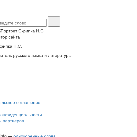
втор сайта
крипка Н.С.
читель русского языка и литературы
ельское соглашение
а
конфиденциальности
 партнеров
.info —
однокоренные слова